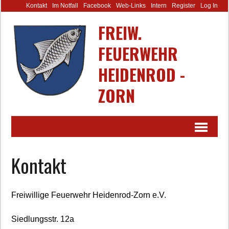
Kontakt
Im Notfall
Facebook
Web-Links
Intern
Register
Log In
FREIW.
FEUERWEHR
HEIDENROD -
ZORN
Kontakt
Freiwillige Feuerwehr Heidenrod-Zorn e.V.
Siedlungsstr. 12a