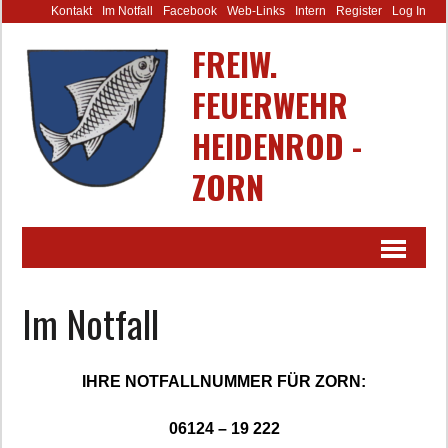
Kontakt
Im Notfall
Facebook
Web-Links
Intern
Register
Log In
FREIW.
FEUERWEHR
HEIDENROD -
ZORN
Im Notfall
IHRE NOTFALLNUMMER FÜR ZORN:
06124 – 19 222