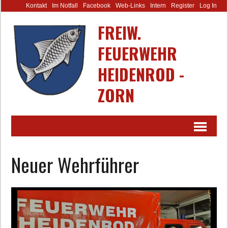
Kontakt
Im Notfall
Facebook
Web-Links
Intern
Register
Log In
FREIW.
FEUERWEHR
HEIDENROD -
ZORN
Neuer Wehrführer