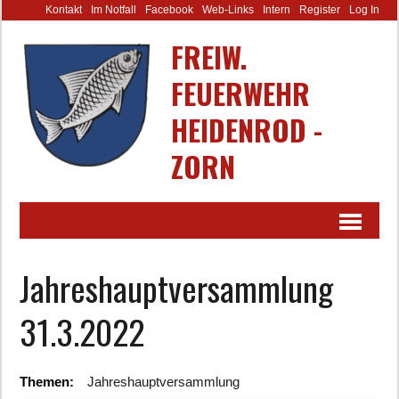
Kontakt
Im Notfall
Facebook
Web-Links
Intern
Register
Log In
FREIW.
FEUERWEHR
HEIDENROD -
ZORN
Jahreshauptversammlung
31.3.2022
Themen:
Jahreshauptversammlung