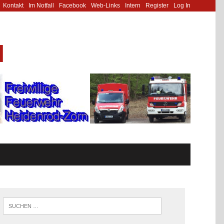
Kontakt
Im Notfall
Facebook
Web-Links
Intern
Register
Log In
N