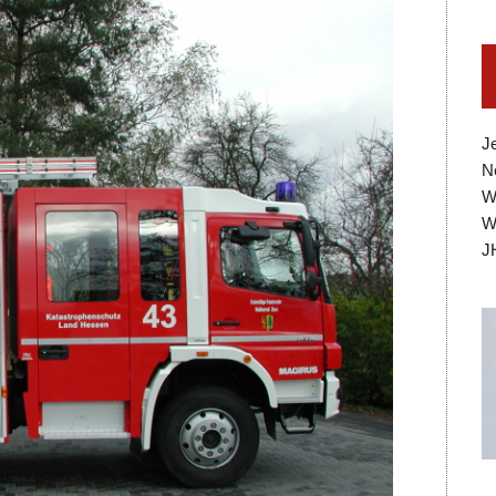
J
N
W
W
J