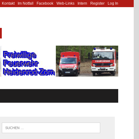
Kontakt
Im Notfall
Facebook
Web-Links
Intern
Register
Log In
N