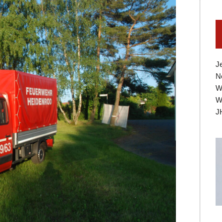
J
N
W
W
J