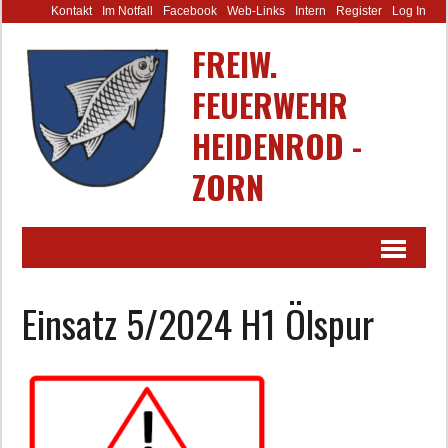
Kontakt
Im Notfall
Facebook
Web-Links
Intern
Register
Log In
FREIW.
FEUERWEHR
HEIDENROD -
ZORN
Einsatz 5/2024 H1 Ölspur