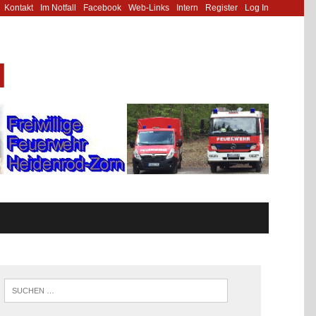
Kontakt
Im Notfall
Facebook
Web-Links
Intern
Register
Log In
N