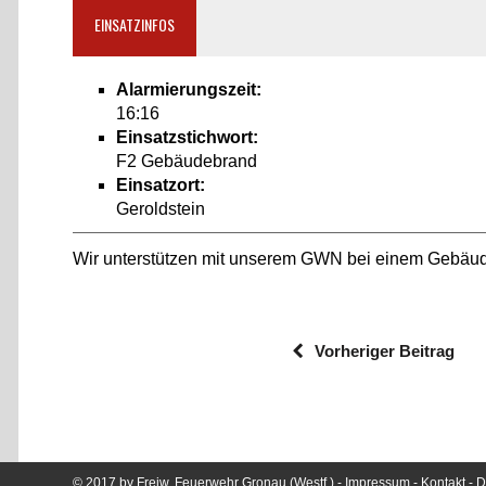
EINSATZINFOS
Alarmierungszeit:
16:16
Einsatzstichwort:
F2 Gebäudebrand
Einsatzort:
Geroldstein
Wir unterstützen mit unserem GWN bei einem Gebäud
Vorheriger Beitrag
© 2017 by Freiw. Feuerwehr Gronau (Westf.) -
Impressum
-
Kontakt
-
D