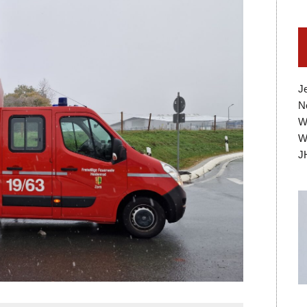
J
N
W
W
J