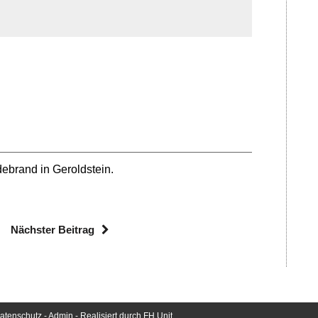
ebrand in Geroldstein.
Nächster Beitrag
atenschutz
-
Admin
- Realisiert durch
FH Unit