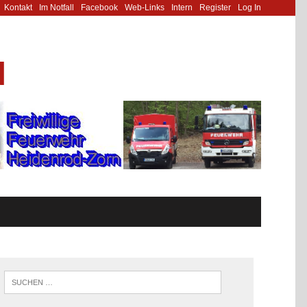
Kontakt
Im Notfall
Facebook
Web-Links
Intern
Register
Log In
N