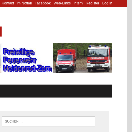
Kontakt
Im Notfall
Facebook
Web-Links
Intern
Register
Log In
N