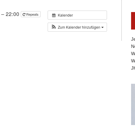
 – 22:00
Repeats
Kalender
Zum Kalender hinzufügen
J
N
W
W
J