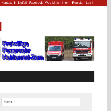
Kontakt
Im Notfall
Facebook
Web-Links
Intern
Register
Log In
N