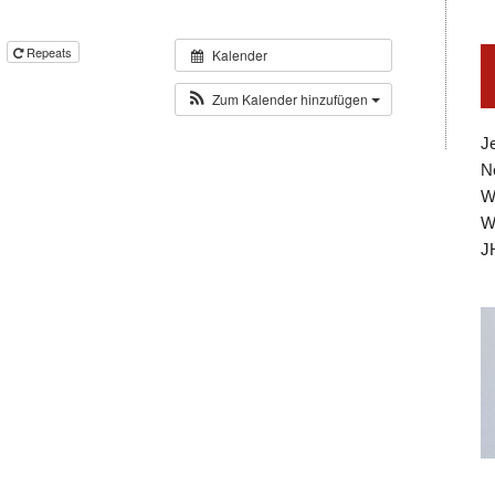
0
Repeats
Kalender
Zum Kalender hinzufügen
J
N
W
W
J