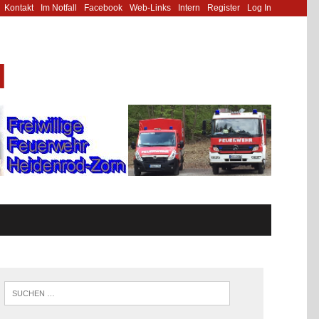
Kontakt
Im Notfall
Facebook
Web-Links
Intern
Register
Log In
N